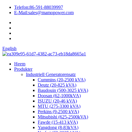
Telefon:
86-591-88039997
E-Mail:
sales@mamopower.com
English
Heem
Produkter
Industriell Generatorensatz
Cummins (20-2500 kVA)
Deutz (20-825 kVA)
Baudouin (500-3025 kVA)
Doosan (62-1000kVA)
ISUZU (20-46 kVA)
MTU (275-3300 kVA)
Perkins (9-2500 kVA)
Mitsubishi (625-2500kVA)
Fawde (15-413 kVA)
Yangdong (8-83kVA)