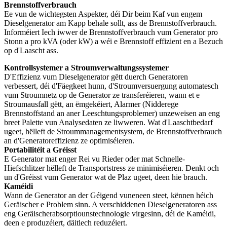
Brennstoffverbrauch
Ee vun de wichtegsten Aspekter, déi Dir beim Kaf vun engem
Dieselgenerator am Kapp behale sollt, ass de Brennstoffverbrauch.
Informéiert Iech iwwer de Brennstoffverbrauch vum Generator pro
Stonn a pro kVA (oder kW) a wéi e Brennstoff effizient en a Bezuch
op d'Laascht ass.
Kontrollsystemer a Stroumverwaltungssystemer
D'Effizienz vum Dieselgenerator gëtt duerch Generatoren
verbessert, déi d'Fäegkeet hunn, d'Stroumversuergung automatesch
vum Stroumnetz op de Generator ze transferéieren, wann et e
Stroumausfall gëtt, an ëmgekéiert, Alarmer (Nidderege
Brennstoffstand an aner Leeschtungsproblemer) unzeweisen an eng
breet Palette vun Analysedaten ze liwweren. Wat d'Laaschtbedarf
ugeet, hëlleft de Stroummanagementsystem, de Brennstoffverbrauch
an d'Generatoreffizienz ze optimiséieren.
Portabilitéit a Gréisst
E Generator mat enger Rei vu Rieder oder mat Schnelle-
Hiefschlitzer hëlleft de Transportstress ze minimiséieren. Denkt och
un d'Gréisst vum Generator wat de Plaz ugeet, deen hie brauch.
Kaméidi
Wann de Generator an der Géigend vuneneen steet, kënnen héich
Geräischer e Problem sinn. A verschiddenen Dieselgeneratoren ass
eng Geräischerabsorptiounstechnologie virgesinn, déi de Kaméidi,
deen e produzéiert, däitlech reduzéiert.