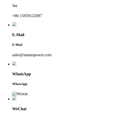
Tel.
+86 15859122087
E-Mail
E-Mail
sales@mamopower.com
WhatsApp
WhatsApp
WeChat