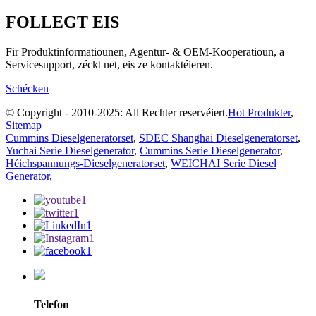
FOLLEGT EIS
Fir Produktinformatiounen, Agentur- & OEM-Kooperatioun, a
Servicesupport, zéckt net, eis ze kontaktéieren.
Schécken
© Copyright - 2010-2025: All Rechter reservéiert.
Hot Produkter
,
Sitemap
Cummins Dieselgeneratorset
,
SDEC Shanghai Dieselgeneratorset
,
Yuchai Serie Dieselgenerator
,
Cummins Serie Dieselgenerator
,
Héichspannungs-Dieselgeneratorset
,
WEICHAI Serie Diesel
Generator
,
Telefon