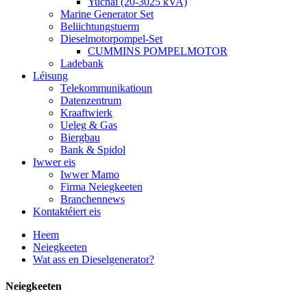
Yuchai (20-3025 kVA)
Marine Generator Set
Beliichtungstuerm
Dieselmotorpompel-Set
CUMMINS POMPELMOTOR
Ladebank
Léisung
Telekommunikatioun
Datenzentrum
Kraaftwierk
Ueleg & Gas
Biergbau
Bank & Spidol
Iwwer eis
Iwwer Mamo
Firma Neiegkeeten
Branchennews
Kontaktéiert eis
Heem
Neiegkeeten
Wat ass en Dieselgenerator?
Neiegkeeten