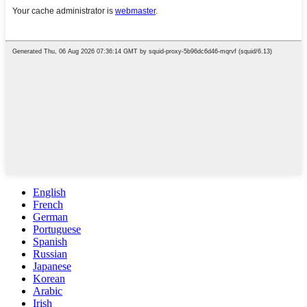
English
French
German
Portuguese
Spanish
Russian
Japanese
Korean
Arabic
Irish