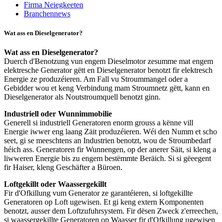
Firma Neiegkeeten
Branchennews
Wat ass en Dieselgenerator?
Wat ass en Dieselgenerator?
Duerch d'Benotzung vun engem Dieselmotor zesumme mat engem
elektresche Generator gëtt en Dieselgenerator benotzt fir elektresch
Energie ze produzéieren. Am Fall vu Stroummangel oder a
Gebidder wou et keng Verbindung mam Stroumnetz gëtt, kann en
Dieselgenerator als Noutstroumquell benotzt ginn.
Industriell oder Wunnimmobilie
Generell si industriell Generatoren enorm grouss a kënne vill
Energie iwwer eng laang Zäit produzéieren. Wéi den Numm et scho
seet, gi se meeschtens an Industrien benotzt, wou de Stroumbedarf
héich ass. Generatoren fir Wunnengen, op der anerer Säit, si kleng a
liwweren Energie bis zu engem bestëmmte Beräich. Si si gëeegent
fir Haiser, kleng Geschäfter a Büroen.
Loftgekillt oder Waassergekillt
Fir d'Ofkillung vum Generator ze garantéieren, si loftgekillte
Generatoren op Loft ugewisen. Et gi keng extern Komponenten
benotzt, ausser dem Loftzufuhrsystem. Fir dësen Zweck z'erreechen,
si waassergekillte Generatoren op Waasser fir d'Ofkillung ugewisen