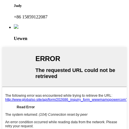
Judy
+86 15859122087
Uewen