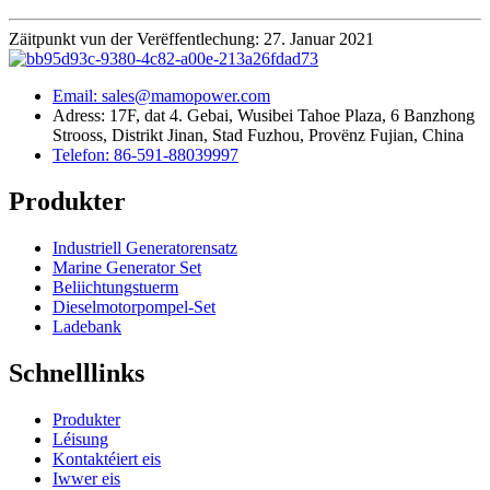
Zäitpunkt vun der Verëffentlechung: 27. Januar 2021
Email: sales@mamopower.com
Adress: 17F, dat 4. Gebai, Wusibei Tahoe Plaza, 6 Banzhong
Strooss, Distrikt Jinan, Stad Fuzhou, Provënz Fujian, China
Telefon: 86-591-88039997
Produkter
Industriell Generatorensatz
Marine Generator Set
Beliichtungstuerm
Dieselmotorpompel-Set
Ladebank
Schnelllinks
Produkter
Léisung
Kontaktéiert eis
Iwwer eis