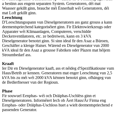
a bestinn aus engem separaten System. Generatoren, déi mat
Waasser gekillt ginn, brauche méi Ënnerhalt wéi Generatoren, déi
mat Loft gekillt ginn.
Leeschtung
D'Leeschtungsspann vun Dieselgeneratoren ass ganz grouss a kann
deementspriechend kategoriséiert ginn. Fir Elektrowierkzeugs oder
Apparater wéi Klimaanlagen, Computeren, verschidde
Deckenventilatoren, etc. ze bedreiwen, kann en 3 kVA
Dieselgenerator benotzt ginn. Si sinn ideal fir den Asaz a Büroen,
Geschäfter a klenge Haiser. Wärend en Dieselgenerator vun 2000
kVA ideal fir den Asaz a grousse Fabriken oder Plazen mat héijem
Stroumbedarf ass.
Kraaft
Ier Dir en Dieselgenerator kaaft, ass et néideg d'Spezifikatioune vum
Haus/Betrib ze kennen. Generatoren mat enger Leeschtung vun 2,5
kVA bis zu méi wéi 2000 kVA kënnen benotzt ginn, ofhängeg vun
de Bedierfnesser vun der Regioun.
Phase
Fir souwuel Eenphas- wéi och Dräiphas-Uschlëss ginn et
Dieselgeneratoren. Informéiert Iech ob Äert Haus/Är Firma eng
Eenphas- oder Dräiphas-Uschloss huet a wielt deementspriechend e
passenden Generator.