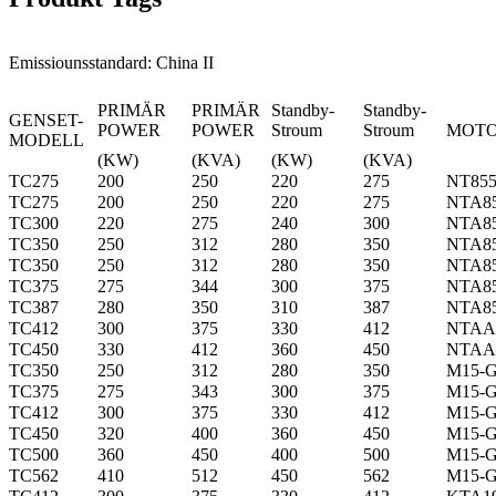
Emissiounsstandard: China II
PRIMÄR
PRIMÄR
Standby-
Standby-
GENSET-
POWER
POWER
Stroum
Stroum
MOT
MODELL
(KW)
(KVA)
(KW)
(KVA)
TC275
200
250
220
275
NT85
TC275
200
250
220
275
NTA8
TC300
220
275
240
300
NTA8
TC350
250
312
280
350
NTA8
TC350
250
312
280
350
NTA8
TC375
275
344
300
375
NTA8
TC387
280
350
310
387
NTA8
TC412
300
375
330
412
NTAA
TC450
330
412
360
450
NTAA
TC350
250
312
280
350
M15-
TC375
275
343
300
375
M15-
TC412
300
375
330
412
M15-
TC450
320
400
360
450
M15-
TC500
360
450
400
500
M15-
TC562
410
512
450
562
M15-