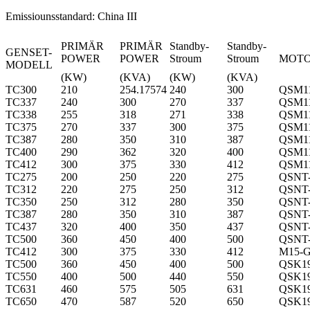
Emissiounsstandard: China III
PRIMÄR
PRIMÄR
Standby-
Standby-
GENSET-
POWER
POWER
Stroum
Stroum
MOT
MODELL
(KW)
(KVA)
(KW)
(KVA)
TC300
210
254.17574
240
300
QSM1
TC337
240
300
270
337
QSM1
TC338
255
318
271
338
QSM1
TC375
270
337
300
375
QSM1
TC387
280
350
310
387
QSM1
TC400
290
362
320
400
QSM1
TC412
300
375
330
412
QSM1
TC275
200
250
220
275
QSNT
TC312
220
275
250
312
QSNT
TC350
250
312
280
350
QSNT
TC387
280
350
310
387
QSNT
TC437
320
400
350
437
QSNT
TC500
360
450
400
500
QSNT
TC412
300
375
330
412
M15-
TC500
360
450
400
500
QSK1
TC550
400
500
440
550
QSK1
TC631
460
575
505
631
QSK1
TC650
470
587
520
650
QSK1