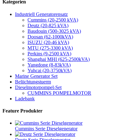
Kategorien
Industriell Generatorensatz
Cummins (20-2500 kVA)
Deutz (20-825 kVA)
Baudouin (500-3025 kVA)
Doosan (62-1000kVA)
ISUZU (20-46 kVA)
MTU (275-3300 kVA)
Perkins (9-2500 kVA)
Shanghai MHI (625-2500kVA)
Yangdong (8-83kVA)
Yuhcai (20-3750kVA)
Marine Generator Set
Beliichtungstuerm
Dieselmotorpompel-Set
CUMMINS POMPELMOTOR
Ladebank
Feature Produkter
Cummins Serie Dieselgenerator
Deutz Serie Dieselgenerator