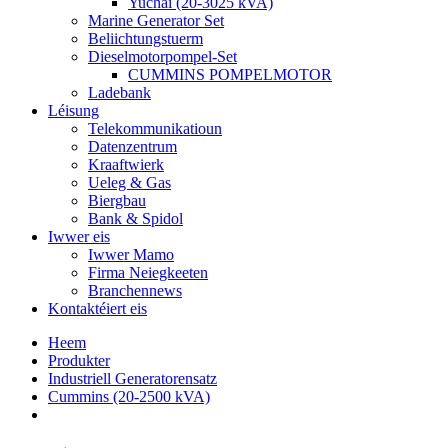
Yuchai (20-3025 kVA)
Marine Generator Set
Beliichtungstuerm
Dieselmotorpompel-Set
CUMMINS POMPELMOTOR
Ladebank
Léisung
Telekommunikatioun
Datenzentrum
Kraaftwierk
Ueleg & Gas
Biergbau
Bank & Spidol
Iwwer eis
Iwwer Mamo
Firma Neiegkeeten
Branchennews
Kontaktéiert eis
Heem
Produkter
Industriell Generatorensatz
Cummins (20-2500 kVA)