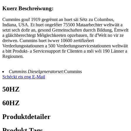
Kuerz Beschreiwung:
Cummins gouf 1919 gegrënnt an huet säi Sëtz zu Columbus,
Indiana, USA. Et huet ongeféier 75500 Mataarbechter weltwäit a
setzt sech dofir an, gesond Gemeinschaften duerch Bildung, Ëmwelt
a gläichberechtegt Méiglechkeeten opzebauen, fir d'Welt no vir ze
dreiwen. Cummins huet iwwer 10600 zertifizéiert
Verdeelungsstatiounen a 500 Verdeelungsservicestatiounen weltwäit
a bitt Produkt- a Servicesupport fir Clienten a méi wéi 190 Länner a
Regiounen.
Cummins Dieselgeneratorset:
Cummins
Schéckt eis eng E-Mail
50HZ
60HZ
Produktdetailer
Produkt Tags