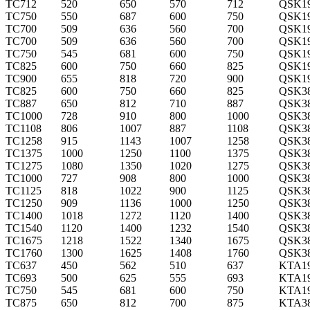
TC712
520
650
570
712
QSK1
TC750
550
687
600
750
QSK19
TC700
509
636
560
700
QSK1
TC700
509
636
560
700
QSK1
TC750
545
681
600
750
QSK1
TC825
600
750
660
825
QSK1
TC900
655
818
720
900
QSK1
TC825
600
750
660
825
QSK3
TC887
650
812
710
887
QSK3
TC1000
728
910
800
1000
QSK3
TC1108
806
1007
887
1108
QSK3
TC1258
915
1143
1007
1258
QSK3
TC1375
1000
1250
1100
1375
QSK3
TC1275
1080
1350
1020
1275
QSK3
TC1000
727
908
800
1000
QSK3
TC1125
818
1022
900
1125
QSK3
TC1250
909
1136
1000
1250
QSK3
TC1400
1018
1272
1120
1400
QSK3
TC1540
1120
1400
1232
1540
QSK3
TC1675
1218
1522
1340
1675
QSK3
TC1760
1300
1625
1408
1760
QSK3
TC637
450
562
510
637
KTA1
TC693
500
625
555
693
KTA1
TC750
545
681
600
750
KTA1
TC875
650
812
700
875
KTA3