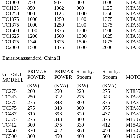
TC1000
750
937
800
1000
KTA3
TC1125
850
1062
900
1125
KTA3
TC1250
900
1125
1000
1250
KTA3
TC1375
1000
1250
1100
1375
KTA3
TC1375
1000
1250
1100
1375
KTA5
TC1500
1100
1375
1200
1500
KTA5
TC1625
1200
1500
1300
1625
KTA5
TC1875
1340
1675
1500
1875
KTA5
TC2000
1500
1875
1600
2000
KTA5
Emissiounsstandard: China II
PRIMÄR
PRIMÄR
Standby-
Standby-
GENSET-
POWER
POWER
Stroum
Stroum
MOT
MODELL
(KW)
(KVA)
(KW)
(KVA)
TC275
200
250
220
275
NT85
TC343
250
312
275
343
NTA8
TC375
275
343
300
375
NTA8
TC375
275
343
300
375
NTA8
TC437
315
393
350
437
NTA8
TC375
275
343
300
375
M15-
TC412
300
375
330
412
M15-
TC450
330
412
360
450
M15-
TC500
360
450
400
500
M15-