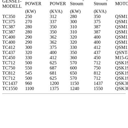
GENSET-
POWER
POWER
Stroum
Stroum
MOT
MODELL
(KW)
(KVA)
(KW)
(KVA)
TC350
250
312
280
350
QSM1
TC375
270
337
300
375
QSM1
TC387
280
350
310
387
QSM1
TC387
280
350
310
387
QSM1
TC400
290
362
320
400
QSM1
TC400
290
362
320
400
QSM1
TC412
300
375
330
412
QSM1
TC437
320
400
350
437
QSNT
TC450
330
412
360
450
M15-
TC712
500
625
570
712
QSK1
TC750
550
687
600
750
QSK1
TC812
545
681
650
812
QSK1
TC712
500
625
570
712
QSK1
TC1437
960
1200
1150
1437
QSK3
TC1550
1100
1375
1240
1550
QSK3