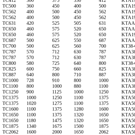
TC412
300
375
330
412
KTA1
TC500
360
450
400
500
KTA1
TC562
400
500
450
562
KTA1
TC562
400
500
450
562
KTA1
TC631
420
525
505
631
KTAA
TC650
460
575
520
650
KTAA
TC650
460
575
520
650
KTA1
TC687
500
625
550
687
KTAA
TC700
500
625
560
700
KT38
TC787
570
712
630
787
KTA3
TC787
570
712
630
787
KTA3
TC800
580
725
640
800
KT38
TC825
600
750
660
825
KTA3
TC887
640
800
710
887
KTA3
TC1000
728
910
800
1000
KTA3
TC1100
800
1000
880
1100
KTA3
TC1250
900
1125
1000
1250
KTA3
TC1375
1000
1250
1100
1375
KTA5
TC1375
1020
1275
1100
1375
KTA5
TC1600
1100
1375
1280
1600
KTA5
TC1650
1100
1375
1320
1650
KTA5
TC1650
1180
1475
1320
1650
KTA5
TC1875
1340
1675
1500
1875
KTA5
TC2062
1600
2000
1650
2062
KTA5