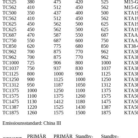
TC525
380
475
420
525
M15-
TC562
410
512
450
562
M15-
TC500
350
437
400
500
KTA1
TC562
410
512
450
562
KTA1
TC625
450
562
500
625
KTA1
TC625
450
562
500
625
KTA1
TC687
470
587
550
687
KTAA
TC750
550
687
600
750
KTAA
TC850
620
775
680
850
KT38
TC962
700
875
770
962
KTA3
TC962
700
875
770
962
KTA3
TC1000
725
906
800
1000
KTA3
TC1037
750
937
830
1037
KTA3
TC1125
800
1000
900
1125
KTA3
TC1250
900
1125
1000
1250
KTA3
TC1312
950
1187
1050
1312
KTA3
TC1375
1000
1250
1100
1375
KTA3
TC1575
1100
1375
1260
1575
KTA5
TC1475
1130
1412
1180
1475
KTA5
TC1387
1220
1525
1430
1387
KTA5
TC1875
1260
1575
1500
1875
KTA5
Emissiounsstandard: China III
PRIMÄR
PRIMÄR
Standby-
Standby-