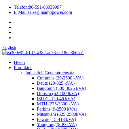
Telefon:
86-591-88039997
E-Mail:
sales@mamopower.com
English
Heem
Produkter
Industriell Generatorensatz
Cummins (20-2500 kVA)
Deutz (20-825 kVA)
Baudouin (500-3025 kVA)
Doosan (62-1000kVA)
ISUZU (20-46 kVA)
MTU (275-3300 kVA)
Perkins (9-2500 kVA)
Mitsubishi (625-2500kVA)
Fawde (15-413 kVA)
Yangdong (8-83kVA)