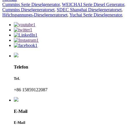
Cummins Serie Dieselgenerator
,
WEICHAI Serie Diesel Generator
,
Cummins Dieselgeneratorset
,
SDEC Shanghai Dieselgeneratorset
,
Héichspannungs-Dieselgeneratorset
,
Yuchai Serie Dieselgenerator
,
Telefon
Tel.
+86 15859122087
E-Mail
E-Mail